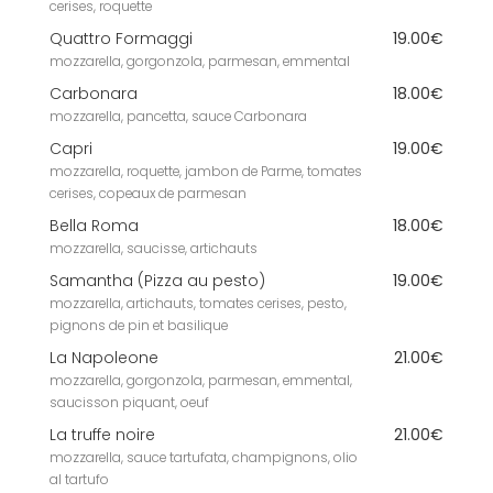
cerises, roquette
Quattro Formaggi
19.00€
mozzarella, gorgonzola, parmesan, emmental
Carbonara
18.00€
mozzarella, pancetta, sauce Carbonara
Capri
19.00€
mozzarella, roquette, jambon de Parme, tomates
cerises, copeaux de parmesan
Bella Roma
18.00€
mozzarella, saucisse, artichauts
Samantha (Pizza au pesto)
19.00€
mozzarella, artichauts, tomates cerises, pesto,
pignons de pin et basilique
La Napoleone
21.00€
mozzarella, gorgonzola, parmesan, emmental,
saucisson piquant, oeuf
La truffe noire
21.00€
mozzarella, sauce tartufata, champignons, olio
al tartufo