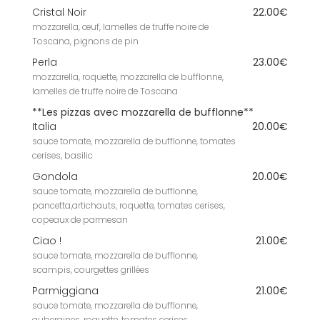
Cristal Noir
22.00€
mozzarella, œuf, lamelles de truffe noire de
Toscana, pignons de pin
Perla
23.00€
mozzarella, roquette, mozzarella de bufflonne,
lamelles de truffe noire de Toscana
**Les pizzas avec mozzarella de bufflonne**
Italia
20.00€
sauce tomate, mozzarella de bufflonne, tomates
cerises, basilic
Gondola
20.00€
sauce tomate, mozzarella de bufflonne,
pancetta,artichauts, roquette, tomates cerises,
copeaux de parmesan
Ciao !
21.00€
sauce tomate, mozzarella de bufflonne,
scampis, courgettes grillées
Parmiggiana
21.00€
sauce tomate, mozzarella de bufflonne,