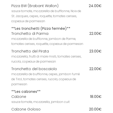
Pizza BW (Brabant Wallon)
24.00€
sauce tomate, mozzarella de bufflonne, Noix de
St. Jacques, cepes, roquette, tomates cerises,
copeaux de parmesan
**Les tronchetti (Pizza fermée)**
Tronchetto di Parma
22.00€
mozzarella de bufflonne, jambon de Parme,
tomates cerises, roquette, copeaux de parmesan
Tronchetto del Pirata
23.00€
mozzarella, frutti di mare misti, tomates cerises,
rucola, copeaux de parmesan
Tronchetto del boscaiolo
22.00€
mozzarella de bufflonne, cepes, jambon fumé
de Tirol, tomates cerises, rucola, copeaux de
parmesan
**Les calzones**
Calzone
18.00€
sauce tomate, mozzarella, jambon cuit
Calzone Goloso
20.00€