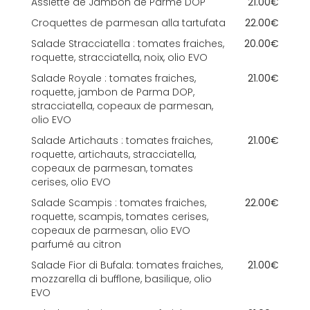
Assiette de Jambon de Parme DOP
21.00€
Croquettes de parmesan alla tartufata
22.00€
Salade Stracciatella : tomates fraiches,
20.00€
roquette, stracciatella, noix, olio EVO
Salade Royale : tomates fraiches,
21.00€
roquette, jambon de Parma DOP,
stracciatella, copeaux de parmesan,
olio EVO
Salade Artichauts : tomates fraiches,
21.00€
roquette, artichauts, stracciatella,
copeaux de parmesan, tomates
cerises, olio EVO
Salade Scampis : tomates fraiches,
22.00€
roquette, scampis, tomates cerises,
copeaux de parmesan, olio EVO
parfumé au citron
Salade Fior di Bufala: tomates fraiches,
21.00€
mozzarella di bufflone, basilique, olio
EVO