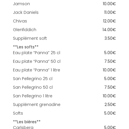
Jamson
10.00€
Jack Daniels
11.00€
Chivas
12.00€
Glenfiddich
14.00€
Supplément soft
3.50€
**Les softs**
Eau plate “Panna” 25 cl
5.00€
Eau plate “Panna” 50 cl
7.50€
Eau plate “Panna” 1 litre
10.00€
San Pellegrino 25 cl
5.00€
San Pellegrino 50 cl
7.50€
San Pellegrino 1 litre
10.00€
Supplément grenadine
2.50€
Softs
5.00€
**Les bières**
Carlsberg
5.00€