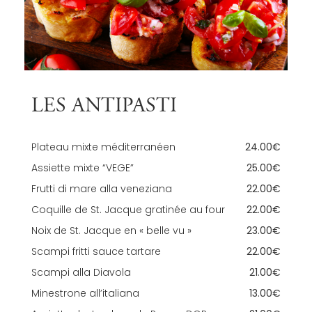
LES ANTIPASTI
Plateau mixte méditerranéen
24.00€
Assiette mixte “VEGE”
25.00€
Frutti di mare alla veneziana
22.00€
Coquille de St. Jacque gratinée au four
22.00€
Noix de St. Jacque en « belle vu »
23.00€
Scampi fritti sauce tartare
22.00€
Scampi alla Diavola
21.00€
Minestrone all’italiana
13.00€