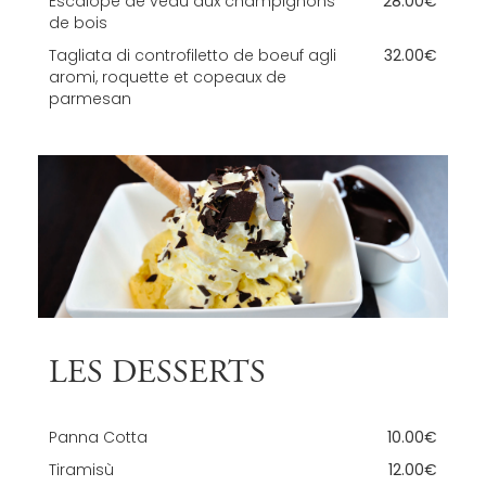
Escalope de veau aux champignons
28.00€
de bois
Tagliata di controfiletto de boeuf agli
32.00€
aromi, roquette et copeaux de
parmesan
LES DESSERTS
Panna Cotta
10.00€
Tiramisù
12.00€