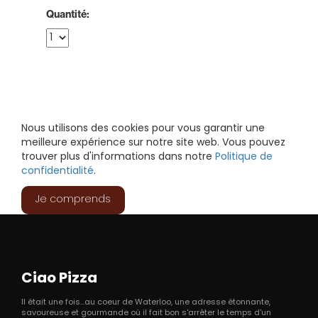
Quantité:
Nous utilisons des cookies pour vous garantir une
meilleure expérience sur notre site web. Vous pouvez
trouver plus d'informations dans notre
Politique de
confidentialité
.
Je comprends
Ciao Pizza
Il était une fois...au coeur de Waterloo, une adresse étonnante,
savoureuse et gourmande où il fait bon s'arrêter le temps d'un