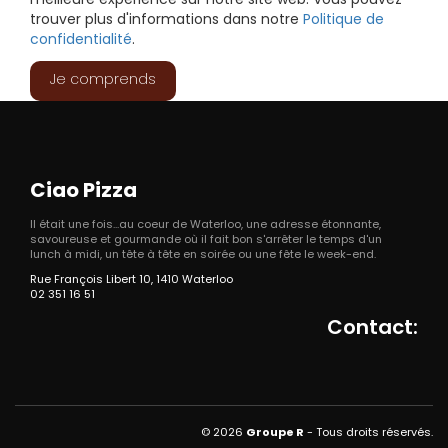
meilleure expérience sur notre site web. Vous pouvez
trouver plus d'informations dans notre
Politique de
confidentialité
.
Je comprends
Ciao Pizza
Il était une fois...au coeur de Waterloo, une adresse étonnante,
savoureuse et gourmande où il fait bon s'arrêter le temps d'un
lunch à midi, un tête à tête en soirée ou une fête le week-end.
Rue François Libert 10, 1410 Waterloo
02 351 16 51
Contact:
© 2026
Groupe R
- Tous droits réservés.