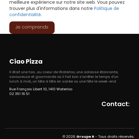
meilleure expérience sur notre site web. Vous pouvez
trouver plus d'informations dans notre
Politique de
confidentialité
.
Je comprends
Ciao Pizza
Il était une fois...au coeur de Waterloo, une adresse étonnante,
savoureuse et gourmande où il fait bon s'arrêter le temps d'un
lunch à midi, un tête à tête en soirée ou une fête le week-end.
Rue François Libert 10, 1410 Waterloo
02 351 16 51
Contact:
© 2026
Groupe R
- Tous droits réservés.