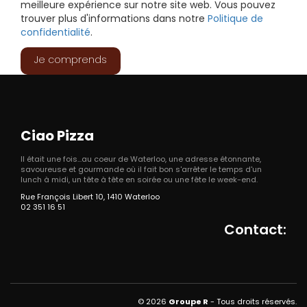
meilleure expérience sur notre site web. Vous pouvez
trouver plus d'informations dans notre
Politique de
confidentialité
.
Je comprends
Ciao Pizza
Il était une fois...au coeur de Waterloo, une adresse étonnante,
savoureuse et gourmande où il fait bon s'arrêter le temps d'un
lunch à midi, un tête à tête en soirée ou une fête le week-end.
Rue François Libert 10, 1410 Waterloo
02 351 16 51
Contact:
© 2026
Groupe R
- Tous droits réservés.