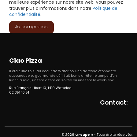
meilleure expérience sur notre site web. Vous pouvez
trouver plus d'informations dans notre
Politique de
confidentialité
.
Je comprends
Ciao Pizza
Il était une fois...au coeur de Waterloo, une adresse étonnante,
savoureuse et gourmande où il fait bon s'arrêter le temps d'un
lunch à midi, un tête à tête en soirée ou une fête le week-end.
Rue François Libert 10, 1410 Waterloo
02 351 16 51
Contact:
© 2026
Groupe R
- Tous droits réservés.