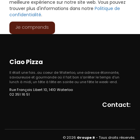
meilleure expérience sur notre site web. Vous pouvez
trouver plus d'informations dans notre
Politique de
confidentialité
.
Je comprends
Ciao Pizza
Il était une fois...au coeur de Waterloo, une adresse étonnante,
savoureuse et gourmande où il fait bon s'arrêter le temps d'un
lunch à midi, un tête à tête en soirée ou une fête le week-end.
Rue François Libert 10, 1410 Waterloo
02 351 16 51
Contact:
© 2026
Groupe R
- Tous droits réservés.