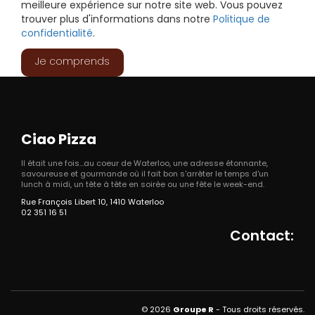
meilleure expérience sur notre site web. Vous pouvez
trouver plus d'informations dans notre
Politique de
confidentialité
.
Je comprends
Ciao Pizza
Il était une fois...au coeur de Waterloo, une adresse étonnante,
savoureuse et gourmande où il fait bon s'arrêter le temps d'un
lunch à midi, un tête à tête en soirée ou une fête le week-end.
Rue François Libert 10, 1410 Waterloo
02 351 16 51
Contact:
© 2026
Groupe R
- Tous droits réservés.