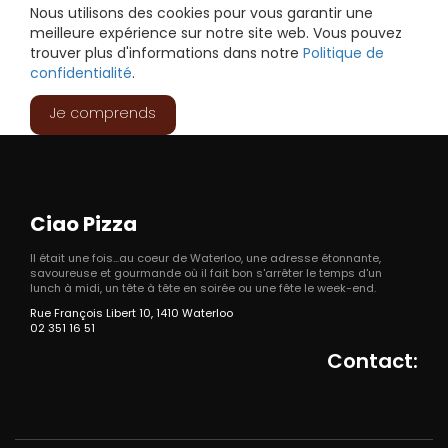
Nous utilisons des cookies pour vous garantir une
meilleure expérience sur notre site web. Vous pouvez
trouver plus d'informations dans notre
Politique de
confidentialité
.
Je comprends
Ciao Pizza
Il était une fois...au coeur de Waterloo, une adresse étonnante,
savoureuse et gourmande où il fait bon s'arrêter le temps d'un
lunch à midi, un tête à tête en soirée ou une fête le week-end.
Rue François Libert 10, 1410 Waterloo
02 351 16 51
Contact: