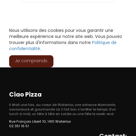
Nous utilisons des cookies pour vous garantir une
meilleure expérience sur notre site web. Vous pouvez
trouver plus d'informations dans notre
Politique de
confidentialité
.
Je comprends
Ciao Pizza
Il était une fois...au coeur de Waterloo, une adresse étonnante,
savoureuse et gourmande où il fait bon s'arrêter le temps d'un
lunch à midi, un tête à tête en soirée ou une fête le week-end.
Rue François Libert 10, 1410 Waterloo
02 351 16 51